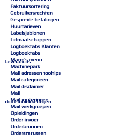
Faktuursortering
Gebruikersrechten
Gespreide betalingen
Huurtarieven
Labelsjablonen
Lidmaatschappen
Logboektabs Klanten
Logboektabs
Macro's menu
Leverancirs
Machinepark
Mail adressen tooltips
Mail categorieën
Mail disclaimer
Mail
Mail routeringen
domeinblokkeringen
Mail werkgroepen
Opleidingen
Order invoer
Orderbronnen
Orderstatussen