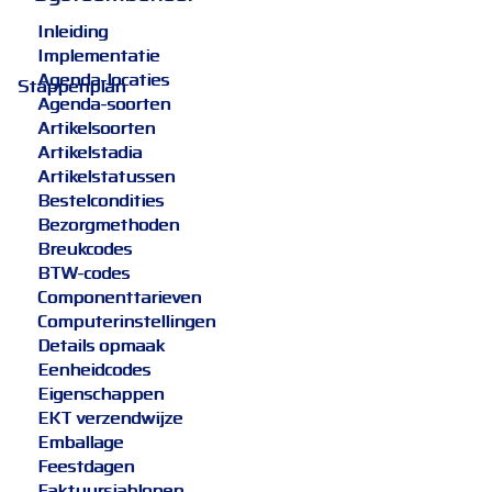
Inleiding
Implementatie
Agenda-locaties
Stappenplan
Agenda-soorten
Artikelsoorten
Artikelstadia
Artikelstatussen
Bestelcondities
Bezorgmethoden
Breukcodes
BTW-codes
Componenttarieven
Computerinstellingen
Details opmaak
Eenheidcodes
Eigenschappen
EKT verzendwijze
Emballage
Feestdagen
Faktuursjablonen