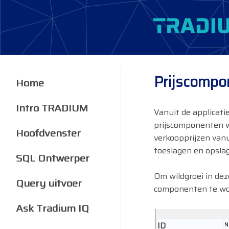
Prijscompo
Home
Intro TRADIUM
Vanuit de applicati
prijscomponenten 
Hoofdvenster
verkoopprijzen van
toeslagen en opsla
SQL Ontwerper
Om wildgroei in dez
Query uitvoer
componenten te w
Ask Tradium IQ
ID
N