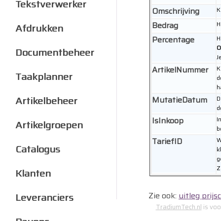
Tekstverwerker
Omschrijving
K
Bedrag
H
Afdrukken
Percentage
H
O
Documentbeheer
J
ArtikelNummer
K
Taakplanner
d
h
Artikelbeheer
MutatieDatum
D
d
IsInkoop
I
Artikelgroepen
b
TariefID
W
Catalogus
k
g
Z
Klanten
Zie ook:
uitleg pri
Leveranciers
TradiumTech.nl
is voo